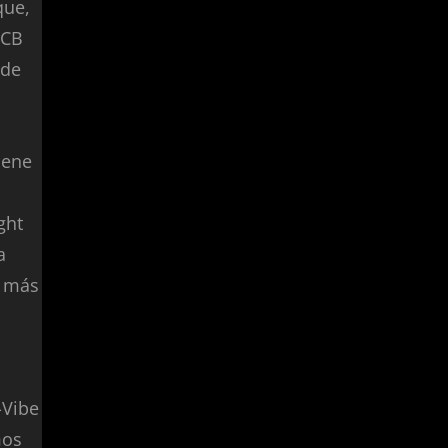
que,
PCB
 de
iene
ght
a
s más
-Vibe
mos