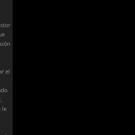
istor
ue
sión
ar el
ndo
,
 le