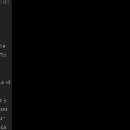
a de
 de
 EN
ue el
c y
con
 un
rás