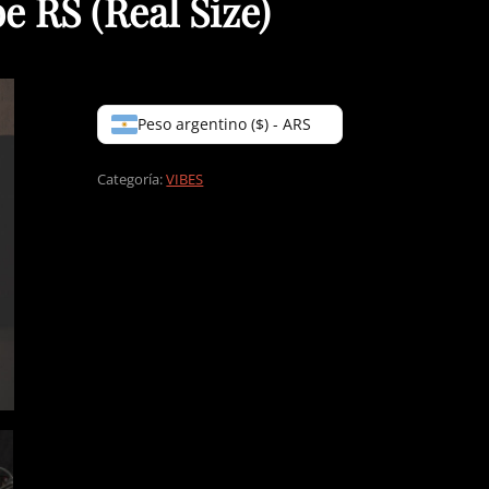
e RS (Real Size)
Peso argentino ($) - ARS
Categoría:
VIBES