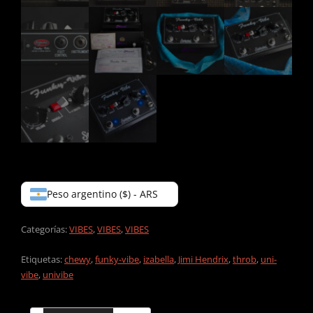
Peso argentino ($) - ARS
Categorías:
VIBES
,
VIBES
,
VIBES
Etiquetas:
chewy
,
funky-vibe
,
izabella
,
Jimi Hendrix
,
throb
,
uni-
vibe
,
univibe