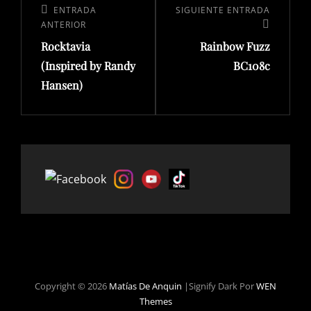
de
Entrada
ENTRADA
Siguiente
SIGUIENTE ENTRADA
ANTERIOR
entradas
anterior:
entrada
Rocktavia
Rainbow Fuzz
(Inspired by Randy
BC108c
Hansen)
Copyright © 2026
Matías De Anquin
|Signify Dark Por
WEN
Themes